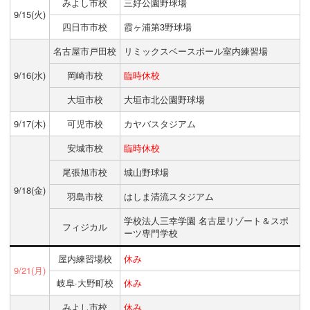
みよし市校
三好公園野球場
9/15(火)
四日市市校
霞ヶ浦第3野球場
名古屋市戸田校
リミックスベースボール室内練習場
9/16(水)
岡崎市校
臨時休校
大垣市校
大垣市北公園野球場
9/17(木)
可児市校
カヤバスタジアム
安城市校
臨時休校
尾張旭市校
城山野球場
9/18(金)
羽島市校
はしま清流スタジアム
学校法人三幸学園 名古屋リゾート＆スポ
フィジカル
ーツ専門学校
屋内練習場校
休み
9/21(月)
岐阜·大野町校
休み
みよし市校
休み