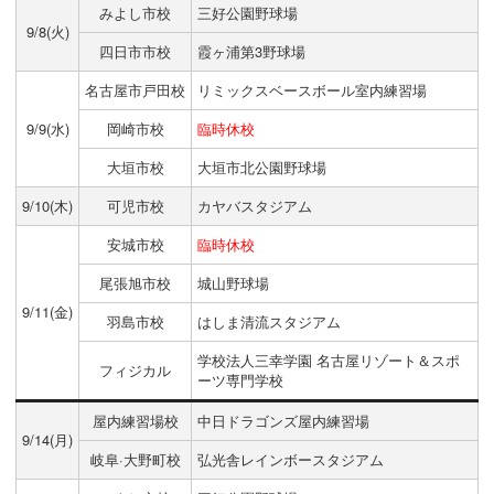
みよし市校
三好公園野球場
9/8(火)
四日市市校
霞ヶ浦第3野球場
名古屋市戸田校
リミックスベースボール室内練習場
9/9(水)
岡崎市校
臨時休校
大垣市校
大垣市北公園野球場
9/10(木)
可児市校
カヤバスタジアム
安城市校
臨時休校
尾張旭市校
城山野球場
9/11(金)
羽島市校
はしま清流スタジアム
学校法人三幸学園 名古屋リゾート＆スポ
フィジカル
ーツ専門学校
屋内練習場校
中日ドラゴンズ屋内練習場
9/14(月)
岐阜·大野町校
弘光舎レインボースタジアム