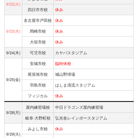
9/22(火)
四日市市校
休み
名古屋市戸田校
休み
9/23(水)
岡崎市校
休み
大垣市校
休み
9/24(木)
可児市校
カヤバスタジアム
安城市校
臨時休校
尾張旭市校
城山野球場
9/25(金)
羽島市校
はしま清流スタジアム
フィジカル
休み
屋内練習場校
中日ドラゴンズ屋内練習場
9/28(月)
岐阜·大野町校
弘光舎レインボースタジアム
みよし市校
休み
9/29(火)