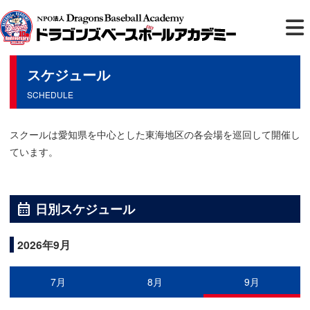
スケジュール
SCHEDULE
スクールは愛知県を中心とした東海地区の各会場を巡回して開催し
ています。
calendar_month
日別スケジュール
2026年9月
7月
8月
9月