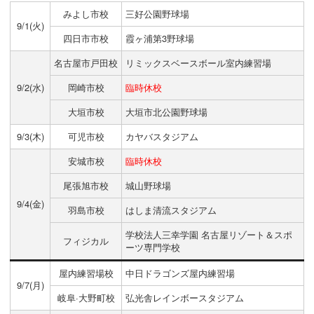
みよし市校
三好公園野球場
9/1(火)
四日市市校
霞ヶ浦第3野球場
名古屋市戸田校
リミックスベースボール室内練習場
9/2(水)
岡崎市校
臨時休校
大垣市校
大垣市北公園野球場
9/3(木)
可児市校
カヤバスタジアム
安城市校
臨時休校
尾張旭市校
城山野球場
9/4(金)
羽島市校
はしま清流スタジアム
学校法人三幸学園 名古屋リゾート＆スポ
フィジカル
ーツ専門学校
屋内練習場校
中日ドラゴンズ屋内練習場
9/7(月)
岐阜·大野町校
弘光舎レインボースタジアム