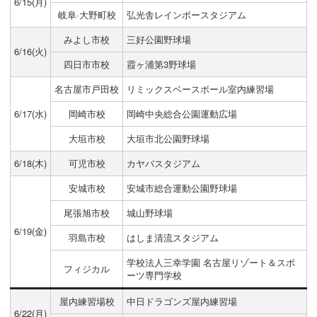
6/15(月)
岐阜·大野町校
弘光舎レインボースタジアム
みよし市校
三好公園野球場
6/16(火)
四日市市校
霞ヶ浦第3野球場
名古屋市戸田校
リミックスベースボール室内練習場
6/17(水)
岡崎市校
岡崎中央総合公園運動広場
大垣市校
大垣市北公園野球場
6/18(木)
可児市校
カヤバスタジアム
安城市校
安城市総合運動公園野球場
尾張旭市校
城山野球場
6/19(金)
羽島市校
はしま清流スタジアム
学校法人三幸学園 名古屋リゾート＆スポ
フィジカル
ーツ専門学校
屋内練習場校
中日ドラゴンズ屋内練習場
6/22(月)