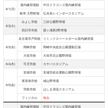
屋内練習場校
中日ドラゴンズ屋内練習場
6/1(月)
岐阜·大野町校
弘光舎レインボースタジアム
みよし市校
三好公園野球場
6/2(火)
四日市市校
霞ヶ浦第3野球場
名古屋市戸田校
リミックスベースボール室内練習場
6/3(水)
岡崎市校
岡崎中央総合公園運動広場
大垣市校
大垣市北公園野球場
6/4(木)
可児市校
カヤバスタジアム
安城市校
安城市総合運動公園野球場
尾張旭市校
城山野球場
6/5(金)
羽島市校
はしま清流スタジアム
フィジカル
休み
屋内練習場校
中日ドラゴンズ屋内練習場