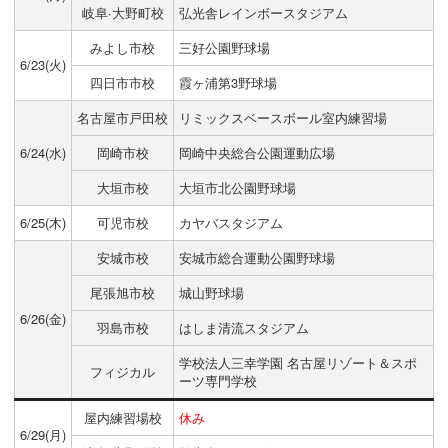
岐阜·大野町校
弘光舎レインボースタジアム
みよし市校
三好公園野球場
6/23(火)
四日市市校
霞ヶ浦第3野球場
名古屋市戸田校
リミックスベースボール室内練習場
6/24(水)
岡崎市校
岡崎中央総合公園運動広場
大垣市校
大垣市北公園野球場
6/25(木)
可児市校
カヤバスタジアム
安城市校
安城市総合運動公園野球場
尾張旭市校
城山野球場
6/26(金)
羽島市校
はしま清流スタジアム
学校法人三幸学園 名古屋リゾート＆スポ
フィジカル
ーツ専門学校
屋内練習場校
休み
6/29(月)