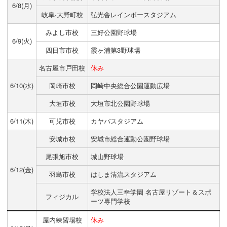
6/8(月)
岐阜·大野町校
弘光舎レインボースタジアム
みよし市校
三好公園野球場
6/9(火)
四日市市校
霞ヶ浦第3野球場
名古屋市戸田校
休み
6/10(水)
岡崎市校
岡崎中央総合公園運動広場
大垣市校
大垣市北公園野球場
6/11(木)
可児市校
カヤバスタジアム
安城市校
安城市総合運動公園野球場
尾張旭市校
城山野球場
6/12(金)
羽島市校
はしま清流スタジアム
学校法人三幸学園 名古屋リゾート＆スポ
フィジカル
ーツ専門学校
屋内練習場校
休み