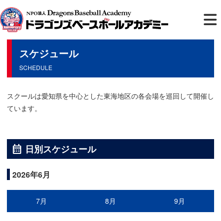
スケジュール
SCHEDULE
スクールは愛知県を中心とした東海地区の各会場を巡回して開催し
ています。
calendar_month
日別スケジュール
2026年6月
7月
8月
9月