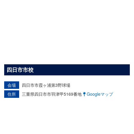
四日市市校
会場
四日市市霞ヶ浦第3野球場
住所
三重県四日市市羽津甲5169番地
Googleマップ